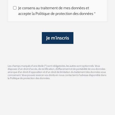
Je consens au traitement de mes données et
accepte la Politique de protection des données
Je m'inscris
Les champs marqués d'une étoile (*) sont obligatoires, les autres sont optionnels. Vous
disposez d'un droit d'accès, de rectification, d’effacement et de portabilité de vos données
ainsi que d’un droit d'opposition et d'un droit de limitation du traitement des données vous
concernant. Vous pouvez exercer vos droits en nous contactant à l'adresse disponible dans
la Politique de protection des données.